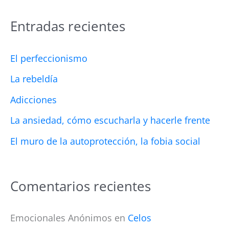
s
Entradas recientes
c
a
El perfeccionismo
r
La rebeldía
p
Adicciones
o
La ansiedad, cómo escucharla y hacerle frente
r
El muro de la autoprotección, la fobia social
:
Comentarios recientes
Emocionales Anónimos
en
Celos