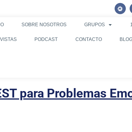
M
e
e
t
IO
SOBRE NOSOTROS
GRUPOS
u
p
VISTAS
PODCAST
CONTACTO
BLO
EST para Problemas Em