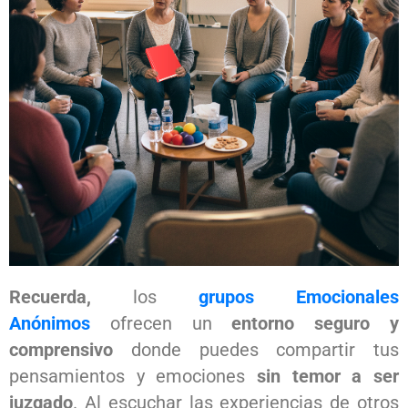
Recuerda,
los
grupos Emocionales
Anónimos
ofrecen un
entorno seguro y
comprensivo
donde puedes compartir tus
pensamientos y emociones
sin temor a ser
juzgado
. Al escuchar las experiencias de otros